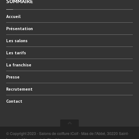
SOMMAIRE
Accueil
Présentation
Les
salons
Les
tarifs
La
franchise
Presse
Recrutement
Contact
© Copyright 2023 - Salons de coiffure iCoif - Mas de l'Abbé, 30220 Saint-