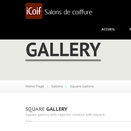
ACCUEIL
GALLERY
Home Page
Gallery
Square
Gallery
SQUARE
GALLERY
Square gallery with captions created with Jetpack